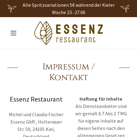
Alle Spritzvariationen 5€ während der Kieler
Woche 23.-27.06
Impressum /
Kontakt
Essenz Restaurant
Haftung für Inhalte
Als Diensteanbieter sind
wir gemäß § 7 Abs.1 TMG
Michel und Claudia Fischer
für eigene Inhalte auf
Essenz GbR , Holtenauer
diesen Seiten nach den
Str. 59, 24105 Kiel,
allgemeinen Gesetzen
Deutschland