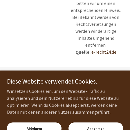
bitten wir um einen
entsprechenden Hinweis.
Bei Bekanntwerden von
Rechtsverletzungen
werden wir derartige
Inhalte umgehend
entfernen.
Quelle:
e-recht24.de
Diese Website verwendet Cookies.
Copyright © 2026 Essenz Restaurant – Alle Rechte vorbehalten.
Wir setzen Cookies ein, um den Website-Traffic zu
Impressum / Kontakt
analysieren und dein Nutzererlebnis für diese Website zu
optimieren. Wenn du Cookies akzeptierst, werden deine
Daten mit denen anderer Nutzer zusammengeführt.
Unterstützt von
Ablehnen
Annehmen